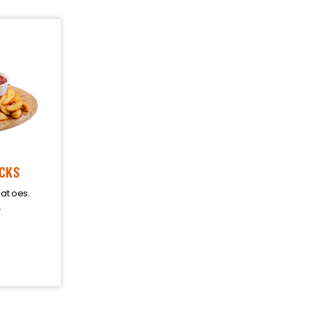
ICKS
tatoes.
.