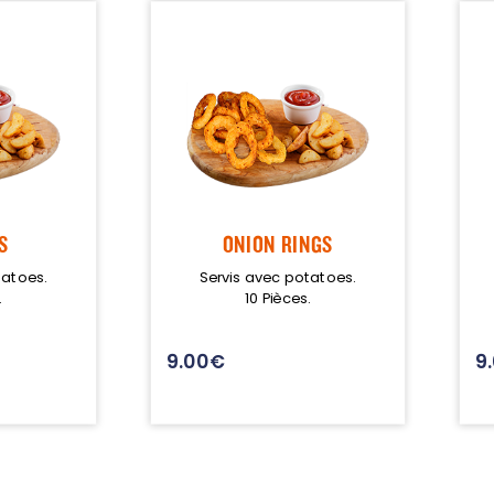
S
ONION RINGS
tatoes.
Servis avec potatoes.
.
10 Pièces.
9.00
€
9