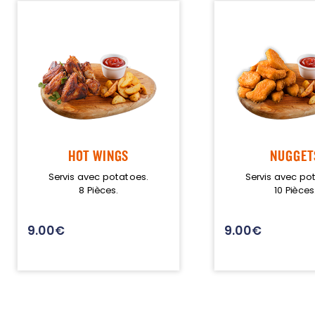
Programme De Fidélité
Avis
Mon Compte
Notre Restaurant
Zones de Livraison
HOT WINGS
NUGGET
Servis avec potatoes.
Servis avec po
8 Pièces.
10 Pièces
9.00
€
9.00
€