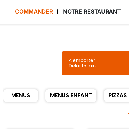
COMMANDER
NOTRE RESTAURANT
Accueil
Allergènes
À emporter
Délai: 15 min
Charte Qualité
C.G.V
Contact
MENUS
MENUS ENFANT
PIZZAS
Mentions Légales
Mobile